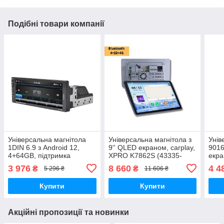
Подібні товари компанії
Універсальна магнітола
Універсальна магнітола з
Унів
1DIN 6.9 з Android 12,
9'' QLED екраном, carplay,
9016
4+64GB, підтримка
XPRO K7862S (43335-
екра
CarPlay від XPRO (42456-
K7862S- 9''_7596)
CarP
3 976
8 660
4 4
₴
₴
5 296 ₴
11 606 ₴
6288A64_3223)
901
Купити
Купити
Акційні пропозиції та новинки