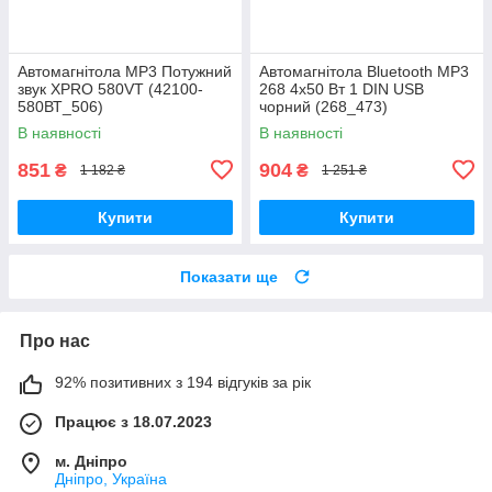
Автомагнітола MP3 Потужний
Автомагнітола Bluetooth MP3
звук XPRO 580VT (42100-
268 4x50 Вт 1 DIN USB
580ВТ_506)
чорний (268_473)
В наявності
В наявності
851
904
₴
₴
1 182 ₴
1 251 ₴
Купити
Купити
Показати ще
Про нас
92% позитивних з 194 відгуків за рік
Працює з 18.07.2023
м. Дніпро
Дніпро, Україна