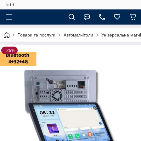
k.i.t.
Товари та послуги
Автомагнітоли
Універсальна магн
–25%