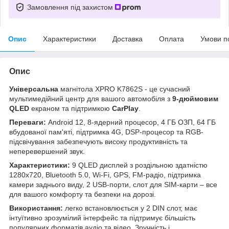
Замовлення під захистом
Опис
Характеристики
Доставка
Оплата
Умови п
Опис
Універсальна
магнітола XPRO K7862S - це сучасний
мультимедійний центр для вашого автомобіля з
9-дюймовим
QLED
екраном та підтримкою
CarPlay
.
Переваги:
Android 12, 8-ядерний процесор, 4 ГБ ОЗП, 64 ГБ
вбудованої пам'яті, підтримка 4G, DSP-процесор та RGB-
підсвічування забезпечують високу продуктивність та
неперевершений звук.
Характеристики:
9 QLED дисплей з роздільною здатністю
1280x720, Bluetooth 5.0, Wi-Fi, GPS, FM-радіо, підтримка
камери заднього виду, 2 USB-порти, слот для SIM-карти – все
для вашого комфорту та безпеки на дорозі.
Використання:
легко встановлюється у 2 DIN слот, має
інтуїтивно зрозумілий інтерфейс та підтримує більшість
популярних форматів аудіо та відео. Зручність і