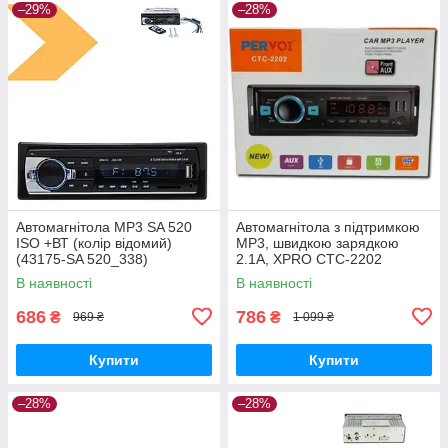
–29%
–28%
Автомагнітола MP3 SA 520
Автомагнітола з підтримкою
ISO +ВТ (колір відомий)
MP3, швидкою зарядкою
(43175-SA 520_338)
2.1A, XPRO CTC-2202
(44846-CTC-2202_368)
В наявності
В наявності
686
786
₴
₴
969 ₴
1 099 ₴
Купити
Купити
–28%
–28%