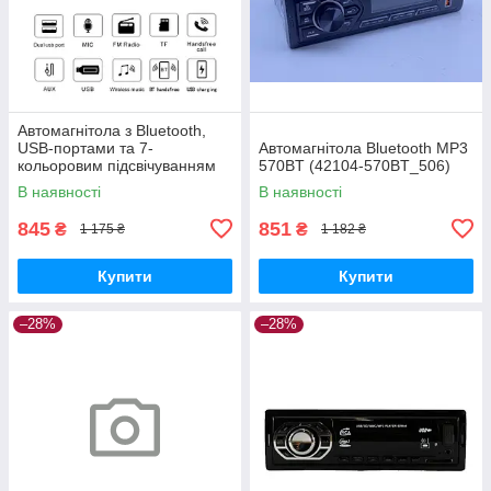
Автомагнітола з Bluetooth,
USB-портами та 7-
Автомагнітола Bluetooth MP3
кольоровим підсвічуванням
570BT (42104-570BT_506)
XPRO JSD-521 BT (42460-
В наявності
В наявності
JSD-521_506)
845
851
₴
₴
1 175 ₴
1 182 ₴
Купити
Купити
–28%
–28%