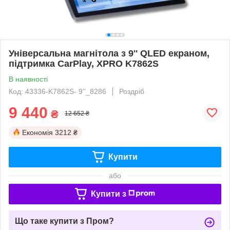
Універсальна магнітола з 9'' QLED екраном,
підтримка CarPlay, XPRO K7862S
В наявності
Код: 43336-K7862S- 9''_8286
Роздріб
9 440
₴
12 652 ₴
Економія
3212 ₴
Купити
або
Купити з
Що таке купити з Пром?