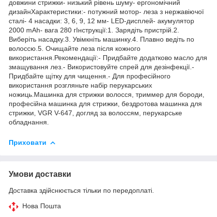
довжини стрижки- низький рівень шуму- ергономічний
дизайнХарактеристики:- потужний мотор- леза з нержавіючої
сталі- 4 насадки: 3, 6, 9, 12 мм- LED-дисплей- акумулятор
2000 mAh- вага 280 гІнструкції:1. Зарядіть пристрій.2.
Виберіть насадку.3. Увімкніть машинку.4. Плавно ведіть по
волоссю.5. Очищайте леза після кожного
використання.Рекомендації:- Придбайте додатково масло для
змащування лез.- Використовуйте спрей для дезінфекції.-
Придбайте щітку для чищення.- Для професійного
використання розгляньте набір перукарських
ножиць.Машинка для стрижки волосся, триммер для бороди,
професійна машинка для стрижки, бездротова машинка для
стрижки, VGR V-647, догляд за волоссям, перукарське
обладнання.
Приховати
Умови доставки
Доставка здійснюється тільки по передоплаті.
Нова Пошта