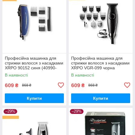
Професійна машинка для
Професійна машинка для
стрижки волосся з насадками
стрижки волосся з насадками
XRPO 90152 синя (40990-
XRPO VGR-099 чорна
DSP-90152)
(41467-099_378)
В наявності
В наявності
609
609
₴
₴
868 ₴
868 ₴
Купити
Купити
–29%
–29%