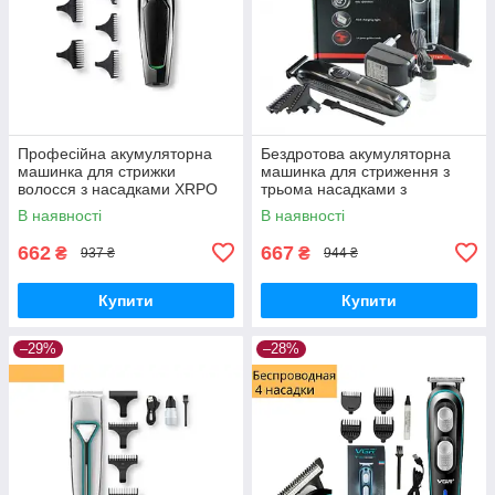
Професійна акумуляторна
Бездротова акумуляторна
машинка для стрижки
машинка для стриження з
волосся з насадками XRPO
трьома насадками з
VGR-030 чорна (41242-
неіржавкої сталі Gemei GM-
В наявності
В наявності
030_283)
6050
662
667
₴
₴
937 ₴
944 ₴
Купити
Купити
–29%
–28%