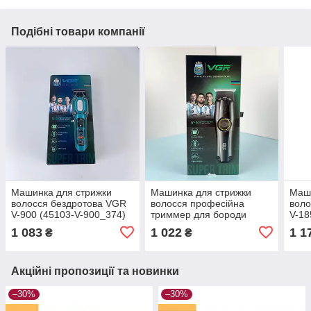
Подібні товари компанії
Машинка для стрижки
Машинка для стрижки
Маши
волосся бездротова VGR
волосся професійна
воло
V-900 (45103-V-900_374)
триммер для бороди
V-18
XPRO V-905 (45112-V-
185_
1 083
1 022
1 1
₴
₴
905_327)
Акційні пропозиції та новинки
–30%
–30%